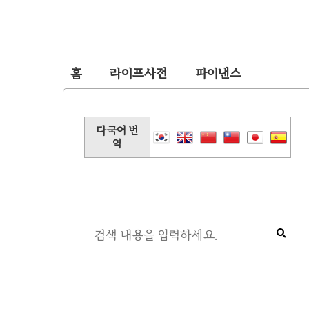
홈
라이프사전
파이낸스
다국어 번
역