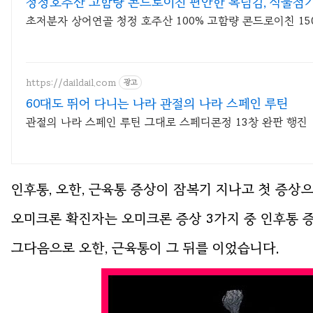
청정호주산 고함량 콘드로이친 편안한 목넘김, 식물첨
초저분자 상어연골 청정 호주산 100% 고함량 콘드로이친 15
https://daildail.com
광고
60대도 뛰어 다니는 나라 관절의 나라 스페인 루틴
관절의 나라 스페인 루틴 그대로 스페디콘정 13창 완판 행진
인후통, 오한, 근육통 증상이 잠복기 지나고 첫 증상
오미크론 확진자는 오미크론 증상 3가지 중 인후통 
그다음으로 오한, 근육통이 그 뒤를 이었습니다.