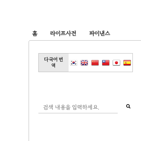
홈
라이프사전
파이낸스
다국어 번
역